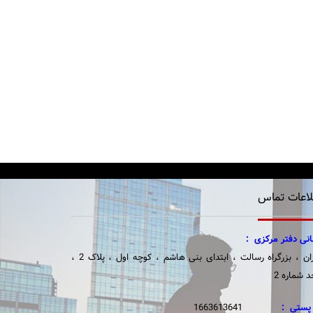
لاعات تماس
نی دفتر مرکزی :
تهران ، بزرگراه رسالت ، ابتدای بنی هاشم ، کوچه اول ، پلاک 2 ،
د شماره 2
پستی :
1663613641