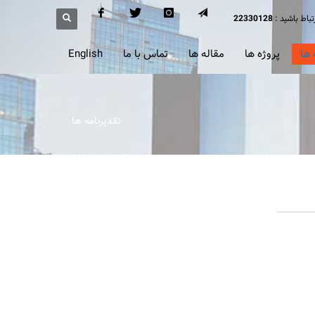
رتباط باشید :
22330128
 ها
پروژه ها
مقاله ها
تماس با ما
English
تقدیرنامه ها